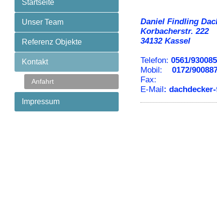
Startseite
Daniel Findling Da
Unser Team
Korbacherstr. 222
34132 Kassel
Referenz Objekte
Telefon:
0561/93008
Kontakt
Mobil:
0172/90088
Fax:
Anfahrt
E-Mail
: dachdecker
Impressum